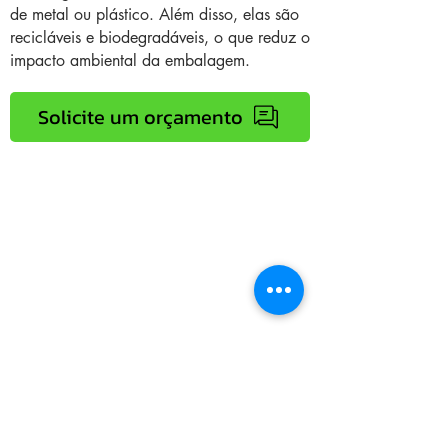
de metal ou plástico. Além disso, elas são
recicláveis e biodegradáveis, o que reduz o
impacto ambiental da embalagem.
Solicite um orçamento
+55 41 3366-4103
comercial@masterkraft.com.br
Atendimen
to
Segunda a sexta das 07h30 às